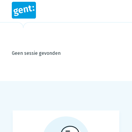
Steps in this wizard
Geen sessie gevonden
Footer