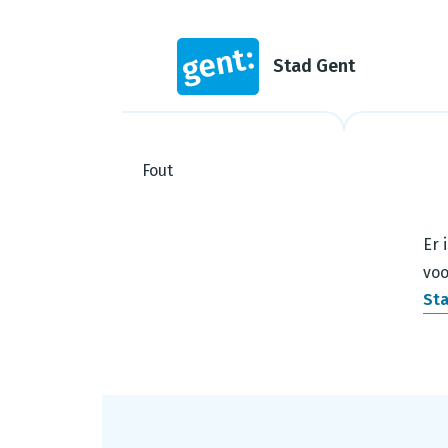
Stad Gent
Fout
Steps in this wizard
Er 
voo
Sta
Footer