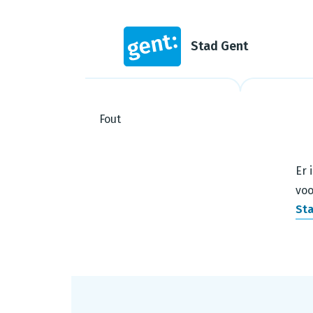
Stad Gent
Fout
Steps in this wizard
Er 
voo
Sta
Footer