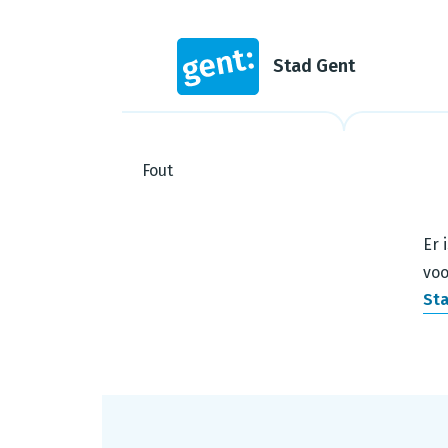
Stad Gent
Fout
Steps in this wizard
Er 
voo
Sta
Footer