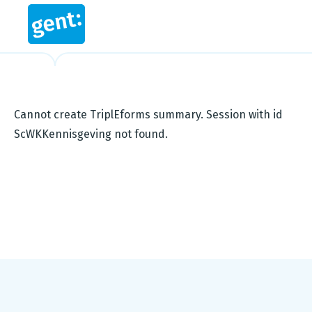
Cannot create TriplEforms summary. Session with id
ScWKKennisgeving not found.
Footer