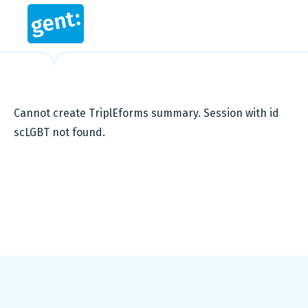
Cannot create TriplEforms summary. Session with id
scLGBT not found.
Footer