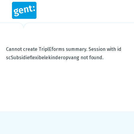
Cannot create TriplEforms summary. Session with id
scSubsidieflexibelekinderopvang not found.
Footer