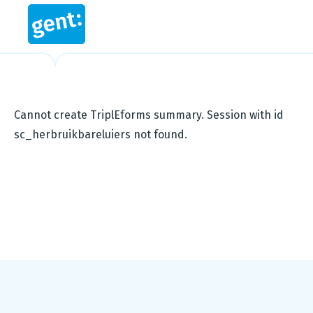
Cannot create TriplEforms summary. Session with id
sc_herbruikbareluiers not found.
Footer